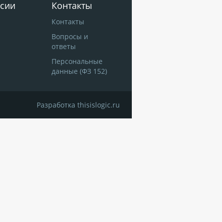
сии
Контакты
Контакты
Вопросы и
ответы
Персональные
данные (ФЗ 152)
Разработка
thisislogic.ru