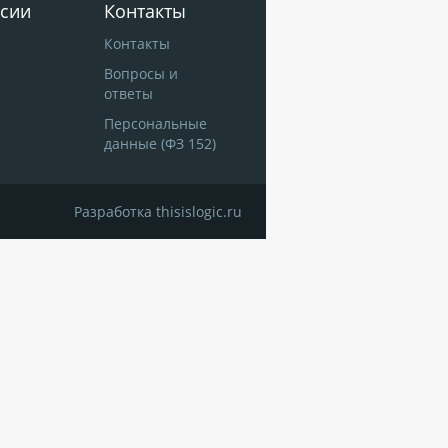
сии
Контакты
Контакты
Вопросы и
ответы
Персональные
данные (ФЗ 152)
Разработка
thisislogic.ru