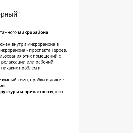
орный"
этажного
микрорайона
ложен внутри микрорайона в
икрорайона - проспекта Героев.
ользования этих помещений с
и релаксации или рабочий
т никаких проблем и
езумный темп, пробки и долгие
ми.
руктуры и приватности, кто