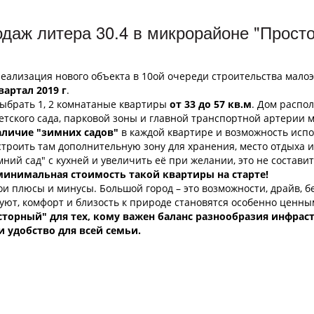
одаж литера 30.4 в микрорайоне "Прост
еализация нового объекта в 10ой очереди строительства мало
вартал 2019 г
.
ыбрать 1, 2 комнатаные квартиры
от 33 до 57 кв.м
. Дом распо
етского сада, парковой зоны и главной транспортной артерии м
аличие "зимних садов"
в каждой квартире и возможность исп
троить там дополнительную зону для хранения, место отдыха 
ний сад" с кухней и увеличить её при желании, это не состави
минимальная стоимость такой квартиры на старте!
ои плюсы и минусы. Большой город – это возможности, драйв, б
уют, комфорт и близость к природе становятся особенно ценны
орный" для тех, кому важен баланс разнообразия инфраст
и удобство для всей семьи.