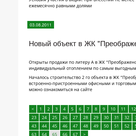
ежемесячно равными долями
03.08.2011
Новый объект в ЖК "Преображ
Открыты продажи по литеру А в ЖК "Преображенс
индивидуальный отоплением по самым выгодным
Началось строительство 2 го объекта в ЖК "Преоб
встроенно-пристроенными офисными и торговыми
можно ознакомиться на сайте
<
1
2
3
4
5
6
7
8
9
10
11
12
23
24
25
26
27
28
29
30
31
32
43
44
45
46
47
48
49
50
51
52
63
64
65
66
67
>